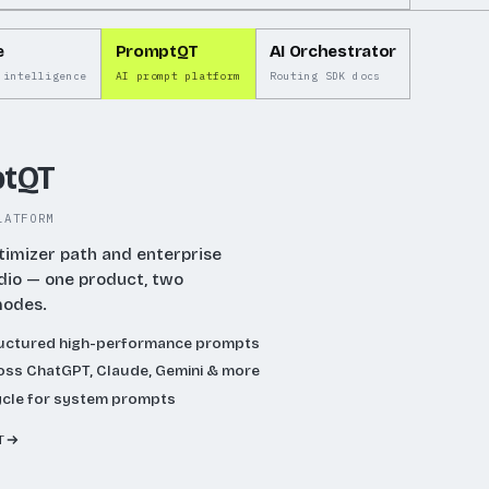
e
PromptQT
AI Orchestrator
 intelligence
AI prompt platform
Routing SDK docs
tQT
LATFORM
timizer path and enterprise
dio — one product, two
modes.
ructured high-performance prompts
ss ChatGPT, Claude, Gemini & more
ycle for system prompts
T