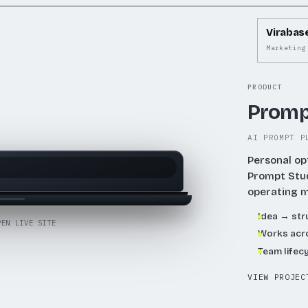
Virabas
Marketing
PRODUCT
Promp
AI PROMPT P
Personal op
Prompt Stu
operating 
Idea → st
PEN LIVE SITE
Works acro
Team lifec
VIEW PROJEC