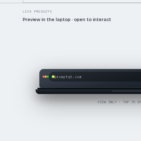
LIVE PRODUCTS
Preview in the laptop · open to interact
promptqt.com
OPEN LIVE SITE
VIEW ONLY · TAP TO O