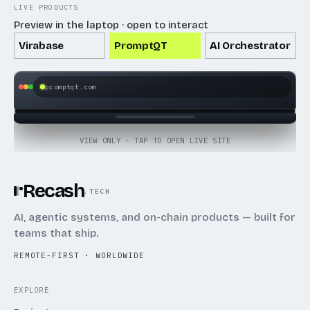
LIVE PRODUCTS
Preview in the laptop · open to interact
Virabase
PromptQT
AI Orchestrator
promptqt.com
OPEN LIVE SITE
VIEW ONLY · TAP TO OPEN LIVE SITE
Recash
.TECH
AI, agentic systems, and on-chain products — built for
teams that ship.
REMOTE-FIRST · WORLDWIDE
EXPLORE