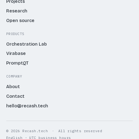
Projects
Research
Open source
PRODUCTS
Orchestration Lab
Virabase
PromptQT
COMPANY
About
Contact
hello@recash.tech
© 2026 Recash.tech
·
All rights reserved
English · UTC business hours